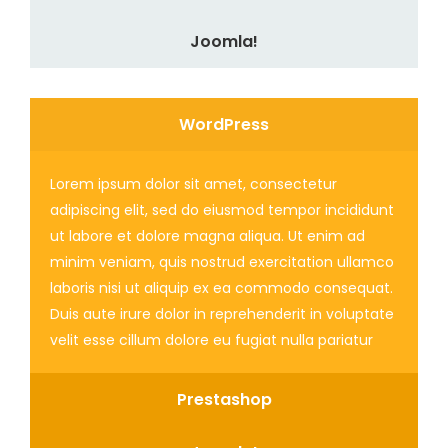
Joomla!
WordPress
Lorem ipsum dolor sit amet, consectetur
adipiscing elit, sed do eiusmod tempor incididunt
ut labore et dolore magna aliqua. Ut enim ad
minim veniam, quis nostrud exercitation ullamco
laboris nisi ut aliquip ex ea commodo consequat.
Duis aute irure dolor in reprehenderit in voluptate
velit esse cillum dolore eu fugiat nulla pariatur
Prestashop