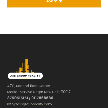
Joomla!
47/1, Second floor Corner
Market Malviya Nagar New Delhi 110017
8750515151 / 9117868686
info@a3sgroupreality.com